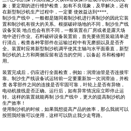
象；要定期的进行维护检查，如有不良现象，及早解决，还有
在新型制沙机生产过程中，一定要 使效益达到****。
制沙生产线中，一般都是随同着制沙机进行再制沙的因此它装
置和制沙机有很大的关系。根据破碎场地的不同，制沙生产线
设备安装 地点也会有所不同，一般装置在厂房或者是露天场
地中进行作业。石料破碎设备装置前，首先要依照装箱清单进
行清点，检查各种零部件在运输过程中有无磨损以及是否齐
全。装置时应将新型制沙机调平使其主轴与水平面垂直，新型
制沙机的上方和两侧应留有适当的空间，以备起 吊和检修时
用。
装置完成后，仍应进行全面检查，例如：润滑油管是否连接牢
靠。制沙生产线设备试运转前一定要重新加一次润滑油，并检
查 各零部件之间的连接是否牢固可靠，叶轮上是否有异物，
电动机接线是否正确。运行后，如有异常情况应立即停止运
转。这样的装置就能再制 沙生产线中，更大的提高制沙机的
生产效率！
使用制沙机的时候，如果我想提高产品的效率，那么我就可以
按照我经验可以使用，这样可以防止我少走弯路。