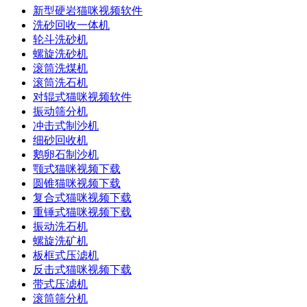
新型硬岩猫咪视频软件
洗砂回收一体机
轮斗洗砂机
螺旋洗砂机
滚筒洗煤机
滚筒洗石机
对辊式猫咪视频软件
振动筛分机
冲击式制沙机
细砂回收机
鹅卵石制沙机
颚式猫咪视频下载
圆锥猫咪视频下载
复合式猫咪视频下载
重锤式猫咪视频下载
振动洗石机
螺旋洗矿机
板框式压滤机
反击式猫咪视频下载
带式压滤机
滚筒筛分机