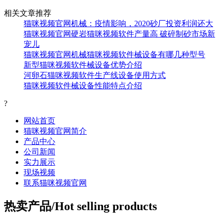
相关文章推荐
猫咪视频官网机械：疫情影响，2020砂厂投资利润还大
猫咪视频官网硬岩猫咪视频软件产量高 破碎制砂市场新
宠儿
猫咪视频官网机械猫咪视频软件械设备有哪几种型号
新型猫咪视频软件械设备优势介绍
河卵石猫咪视频软件生产线设备使用方式
猫咪视频软件械设备性能特点介绍
?
网站首页
猫咪视频官网简介
产品中心
公司新闻
实力展示
现场视频
联系猫咪视频官网
热卖产品/Hot selling products