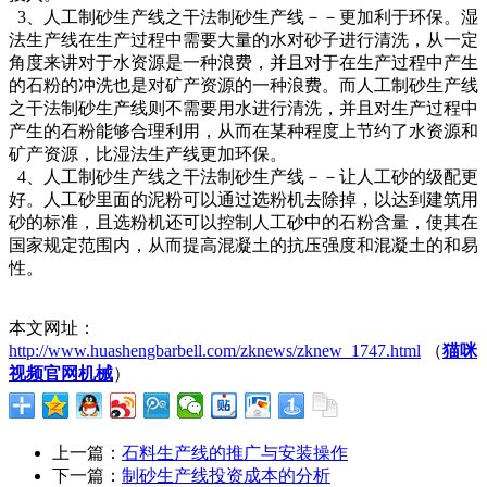
3、人工制砂生产线之干法制砂生产线－－更加利于环保。湿
法生产线在生产过程中需要大量的水对砂子进行清洗，从一定
角度来讲对于水资源是一种浪费，并且对于在生产过程中产生
的石粉的冲洗也是对矿产资源的一种浪费。而人工制砂生产线
之干法制砂生产线则不需要用水进行清洗，并且对生产过程中
产生的石粉能够合理利用，从而在某种程度上节约了水资源和
矿产资源，比湿法生产线更加环保。
4、人工制砂生产线之干法制砂生产线－－让人工砂的级配更
好。人工砂里面的泥粉可以通过选粉机去除掉，以达到建筑用
砂的标准，且选粉机还可以控制人工砂中的石粉含量，使其在
国家规定范围内，从而提高混凝土的抗压强度和混凝土的和易
性。
本文网址：
http://www.huashengbarbell.com/zknews/zknew_1747.html
（
猫咪
视频官网机械
）
上一篇：
石料生产线的推广与安装操作
下一篇：
制砂生产线投资成本的分析