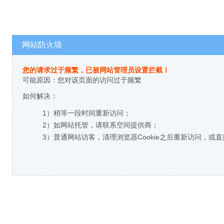
网站防火墙
您的请求过于频繁，已被网站管理员设置拦截！
可能原因：您对该页面的访问过于频繁
如何解决：
1）稍等一段时间重新访问；
2）如网站托管，请联系空间提供商；
3）普通网站访客，清理浏览器Cookie之后重新访问，或